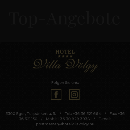
Top-Angebote
Folgen Sie uns:
3300 Eger, Tulipánkert u. 5.
/
Tel.:
+36 36 321 664
/
Fax: +36
36 321 130
/
Mobil:
+36 30 828 3938
/
E-mail:
postmaster@hotelvillavolgy.hu