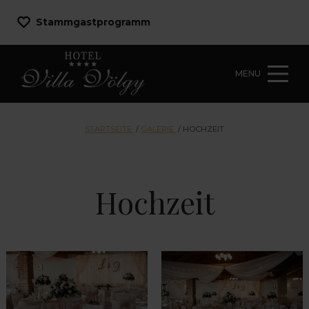
Stammgastprogramm
MENU
STARTSEITE
/
GALERIE
/
HOCHZEIT
Hochzeit