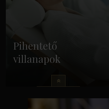
Pihentető
villanapok
-tól /fő/éj
FOGLALÁS
Részletek