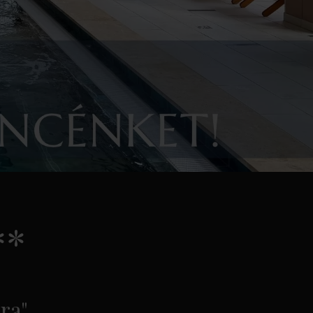
**
ra"