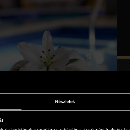
Részletek
ál
mak és hirdetések személyre szabásához, közösségi funkciók biz