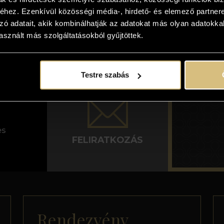
hez. Ezenkívül közösségi média-, hirdető- és elemező partner
zó adatait, akik kombinálhatják az adatokat más olyan adatokka
sznált más szolgáltatásokból gyűjtöttek.
Testre szabás
es
FELIRATKOZÁS
Rendezvény