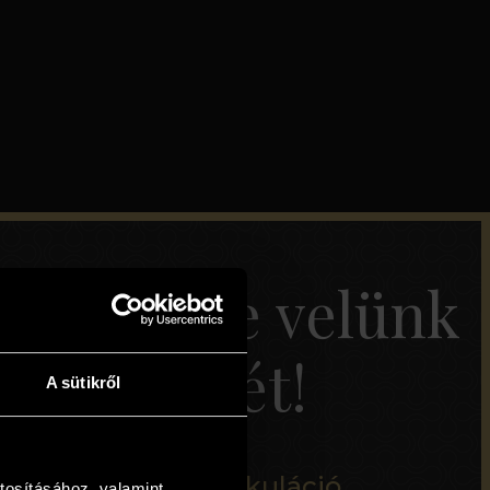
Tervezze velünk
pihenését!
A sütikről
Egyszerű árkalkuláció
tosításához, valamint