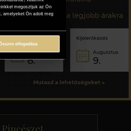
einkkel megosztjuk az Ön
l, amelyeket Ön adott meg
100% garancia a legjobb árakra
Bejelentkezés
Kijelentkezés
Összes elfogadása
Augusztus
Augusztus
8.
9.
Mutasd a lehetőségeket
Pincészet