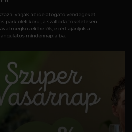
 százai várják az idelátogató vendégeket.
ark öleli körül, a szálloda tökéletesen
val megközelíthetők, ezért ajánljuk a
 hangulatos mindennapjaiba.