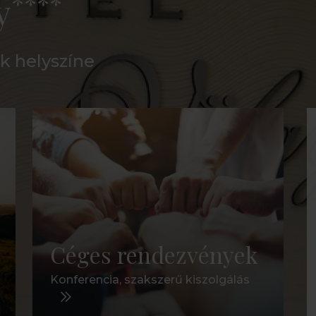
****
y
k helyszíne
Céges rendezvények
Konferencia, szakszerű kiszolgálás