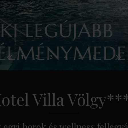
1
2
3
4
5
6
otel Villa Völgy**
z egri borok és wellness fellegvá