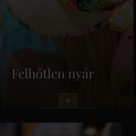
Felhőtlen nyár
-tól /fő/éj
FOGLALÁS
Részletek