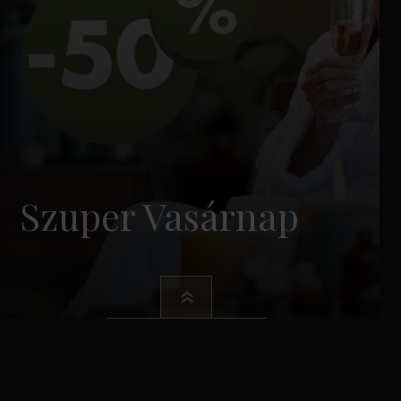
Szuper Vasárnap
-tól /fő/éj
FOGLALÁS
Részletek