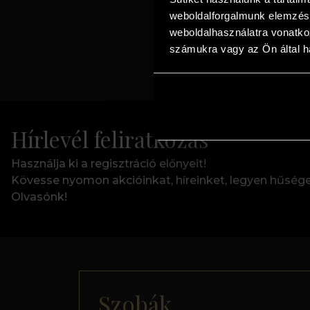
weboldalforgalmunk elemzésé
weboldalhasználatra vonatko
számukra vagy az Ön által ha
Hírlevél feliratkozás
Használja ki a regisztráció előnyeit!
Kövesse nyomon akcióinkat, híreinket, legyen hűség
Olvasónk!
Szobák