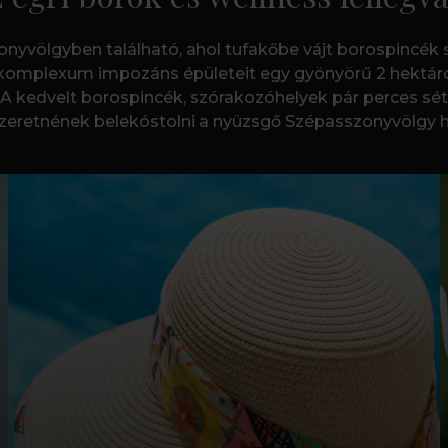
zonyvölgyben található, ahol tufakőbe vájt borospincék
komplexum impozáns épületeit egy gyönyörű 2 hektáros p
 A kedvelt borospincék, szórakozóhelyek pár perces sétá
 szeretnének belekóstolni a nyüzsgő Szépasszonyvölgy