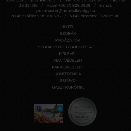
3300 Eger, Tulipánkert u. 5.
/
Tel.:
+36 36 321 664
/
Fax: +36
36 321 130
/
Mobil:
+36 30 828 3938
/
E-mail:
postmaster@hotelvillavolgy.hu
NTAK szállás: SZ19000528
/
NTAK étterem: ET21025710
HOTEL
SZOBÁK
PÁLYÁZATOK
SZOBAI VENDÉGTÁJÉKOZTATÓ
HÍRLEVÉL
ADATVÉDELEM
PANASZKEZELÉS
KONFERENCIA
ESKÜVŐ
GASZTRONÓMIA