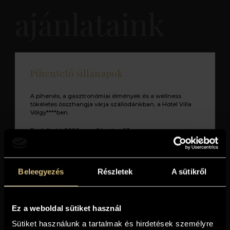
ajánlataink
Pihentető villanapok
A pihenés, a gasztronómiai élmények és a wellness
tökéletes összhangja várja szállodánkban, a Hotel Villa
Völgy****ben.
Foglalható: 2026. aug. 24 - dec. 23.
(minimum 2 éjszakára)
Tovább a részletekhez
Beleegyezés
Részletek
A sütikről
Ez a weboldal sütiket használ
Sütiket használunk a tartalmak és hirdetések személyre