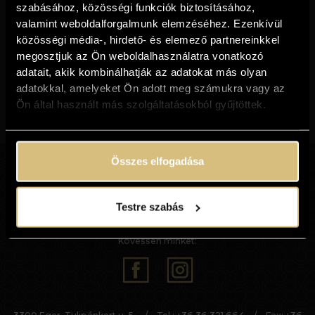
szabásához, közösségi funkciók biztosításához,
valamint weboldalforgalmunk elemzéséhez. Ezenkívül
közösségi média-, hirdető- és elemező partnereinkkel
megosztjuk az Ön weboldalhasználatra vonatkozó
adatait, akik kombinálhatják az adatokat más olyan
adatokkal, amelyeket Ön adott meg számukra vagy az
Ön által használt más szolgáltatásokból gyűjtöttek.
01
02
03
Összes elfogadása
Testre szabás
Kövessen minket: