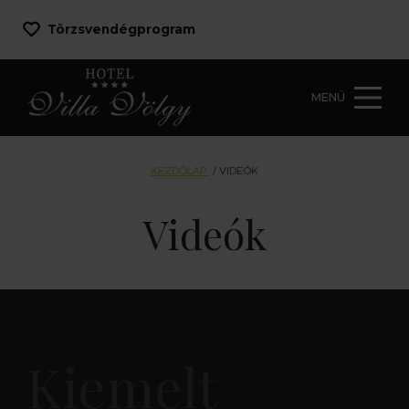
Törzsvendégprogram
MENÜ
KEZDŐLAP
/
VIDEÓK
Videók
Kiemelt