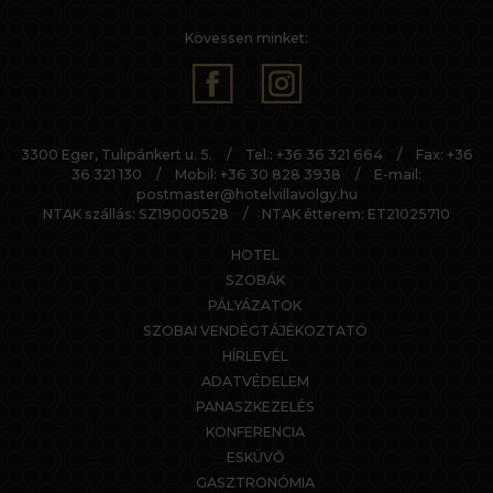
Kövessen minket:
3300 Eger, Tulipánkert u. 5.
/
Tel.:
+36 36 321 664
/
Fax: +36
36 321 130
/
Mobil:
+36 30 828 3938
/
E-mail:
postmaster@hotelvillavolgy.hu
NTAK szállás: SZ19000528
/
NTAK étterem: ET21025710
HOTEL
SZOBÁK
PÁLYÁZATOK
SZOBAI VENDÉGTÁJÉKOZTATÓ
HÍRLEVÉL
ADATVÉDELEM
PANASZKEZELÉS
KONFERENCIA
ESKÜVŐ
GASZTRONÓMIA