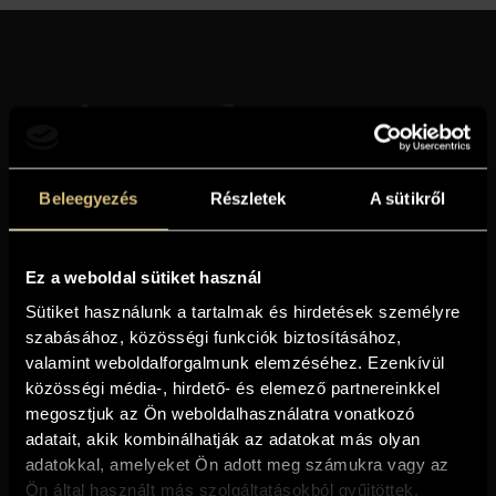
Kiemelt
ajánlataink
Beleegyezés
Részletek
A sütikről
Ez a weboldal sütiket használ
Pihentető villanapok
Sütiket használunk a tartalmak és hirdetések személyre
szabásához, közösségi funkciók biztosításához,
valamint weboldalforgalmunk elemzéséhez. Ezenkívül
A pihenés, a gasztronómiai élmények és a wellness
tökéletes összhangja várja szállodánkban, a Hotel Villa
közösségi média-, hirdető- és elemező partnereinkkel
Völgy****ben.
megosztjuk az Ön weboldalhasználatra vonatkozó
Foglalható: 2026. aug. 24 - dec. 23.
adatait, akik kombinálhatják az adatokat más olyan
(minimum 2 éjszakára)
adatokkal, amelyeket Ön adott meg számukra vagy az
Ön által használt más szolgáltatásokból gyűjtöttek.