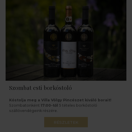
Szombat esti borkóstoló
Kóstolja meg a Villa Völgy Pincészet kiváló borait!
Szombatonként
17:00-től
5 tételes borkóstoló
szállóvendégeink részére.
RÉSZLETEK