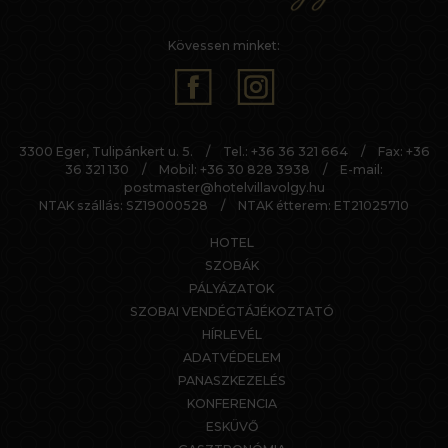
Kövessen minket:
3300 Eger, Tulipánkert u. 5.
/
Tel.:
+36 36 321 664
/
Fax: +36
36 321 130
/
Mobil:
+36 30 828 3938
/
E-mail:
postmaster@hotelvillavolgy.hu
NTAK szállás: SZ19000528
/
NTAK étterem: ET21025710
HOTEL
SZOBÁK
PÁLYÁZATOK
SZOBAI VENDÉGTÁJÉKOZTATÓ
HÍRLEVÉL
ADATVÉDELEM
PANASZKEZELÉS
KONFERENCIA
ESKÜVŐ