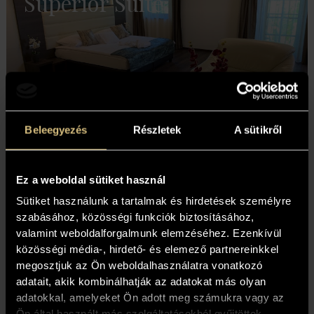
Superior Suite
Beleegyezés
Részletek
A sütikről
Részletek »
Ez a weboldal sütiket használ
Sütiket használunk a tartalmak és hirdetések személyre
szabásához, közösségi funkciók biztosításához,
valamint weboldalforgalmunk elemzéséhez. Ezenkívül
közösségi média-, hirdető- és elemező partnereinkkel
megosztjuk az Ön weboldalhasználatra vonatkozó
LCD televízió
Telefon
adatait, akik kombinálhatják az adatokat más olyan
adatokkal, amelyeket Ön adott meg számukra vagy az
Ön által használt más szolgáltatásokból gyűjtöttek.