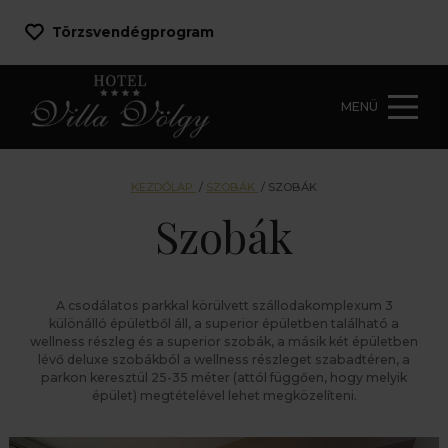
Törzsvendégprogram
MENÜ
KEZDŐLAP
/
SZOBÁK
/
SZOBÁK
Szobák
A csodálatos parkkal körülvett szállodakomplexum 3
különálló épületből áll, a superior épületben található a
wellness részleg és a superior szobák, a másik két épületben
lévő deluxe szobákból a wellness részleget szabadtéren, a
parkon keresztül 25-35 méter (attól függően, hogy melyik
épület) megtételével lehet megközelíteni.