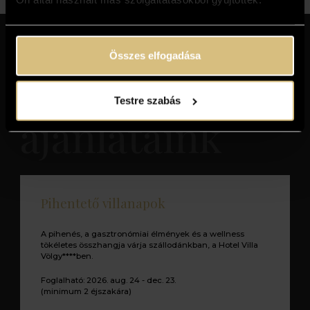
Összes elfogadása
Kiemelt
Testre szabás
ajánlataink
Pihentető villanapok
A pihenés, a gasztronómiai élmények és a wellness
tökéletes összhangja várja szállodánkban, a Hotel Villa
Völgy****ben.
Foglalható: 2026. aug. 24 - dec. 23.
(minimum 2 éjszakára)