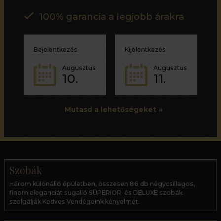
100% garancia a legjobb árakra
Bejelentkezés
Kijelentkezés
Augusztus
Augusztus
10.
11.
Mutasd a lehetőségeket
Szobák
Három különálló épületben, összesen 86 db négycsillagos,
finom eleganciát sugalló SUPERIOR és DELUXE szobák
szolgálják Kedves Vendégeink kényelmét.