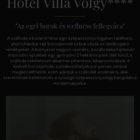
Hotel Villa Völgy****
"Az egri borok és wellness fellegvára"
A szálloda a borairól híres egri Szépasszonyvölgyben található,
ahol tufakőbe vájt borospincék százai várják az idelátogató
vendégeket. A környezet nagyon csendes, a szállodakomplexum
impozáns épületeit egy gyönyörű 2 hektáros park öleli körül, a
szálloda tökéletesen alkalmas pihenésre, kikapcsolódásra. A
kedvelt borospincék, szórakozóhelyek pár perces sétával
megközelíthetők, ezért ajánljuk a szállodát azoknak is, akik
szeretnének belekóstolni a nyüzsgő Szépasszonyvölgy hangulatos
mindennapjaiba.