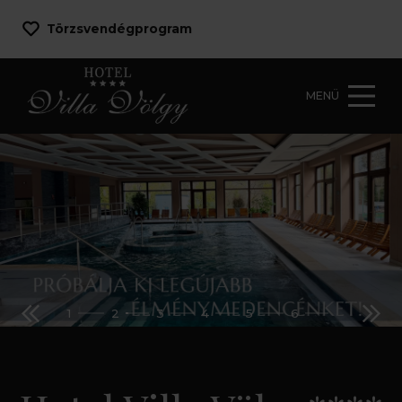
Törzsvendégprogram
MENÜ
1
2
3
4
5
6