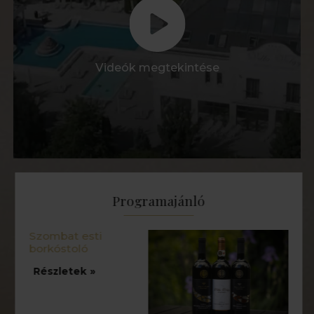
Videók megtekintése
Programajánló
Szombat esti
borkóstoló
Részletek