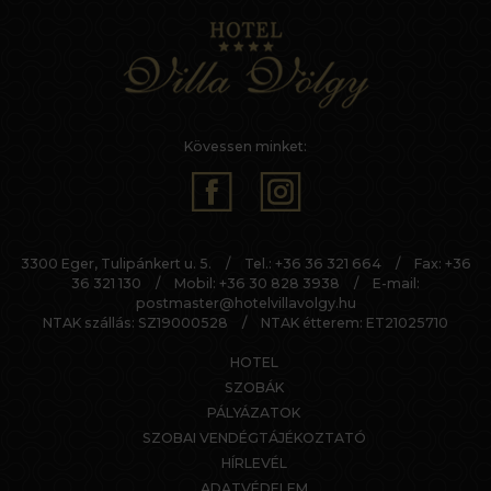
Kövessen minket:
3300 Eger, Tulipánkert u. 5.
/
Tel.:
+36 36 321 664
/
Fax: +36
36 321 130
/
Mobil:
+36 30 828 3938
/
E-mail:
postmaster@hotelvillavolgy.hu
NTAK szállás: SZ19000528
/
NTAK étterem: ET21025710
HOTEL
SZOBÁK
PÁLYÁZATOK
SZOBAI VENDÉGTÁJÉKOZTATÓ
HÍRLEVÉL
ADATVÉDELEM