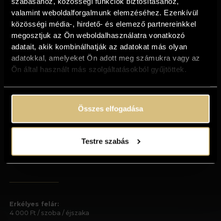
szabásához, közösségi funkciók biztosításához,
A foglalás lemondását kizárólag írásos formában
valamint weboldalforgalmunk elemzéséhez. Ezenkívül
fogadjuk el! A foglalás annak írásban történő
lemondásáig aktív marad.
közösségi média-, hirdető- és elemező partnereinkkel
megosztjuk az Ön weboldalhasználatra vonatkozó
7 - 2 nappal érkezés előtt a várható
adatait, akik kombinálhatják az adatokat más olyan
szobaár bevétel 30%-a,
adatokkal, amelyeket Ön adott meg számukra vagy az
48 - 24 órán belül a várható szobaár
Ön által használt más szolgáltatásokból gyűjtöttek.
bevétel 50%-a,
24 órán belüli lemondás esetén a várható
szobaár bevétel 100%-a fizetendő
Összes elfogadása
kötbérként.
Testre szabás
Fontos információk:
Erkélyes felár:
4 000 Ft / szoba / éjszaka