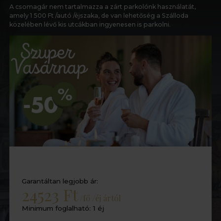
A csomagár nem tartalmazza a zárt parkolónk használatát,
amely 1 500 Ft /autó /éjszaka, de van lehetőség a Szálloda
közelében lévő kis utcákban ingyenesen is parkolni.
Garantáltan legjobb ár:
24523 Ft
/fő /éj ártól
Minimum foglalható: 1 éj