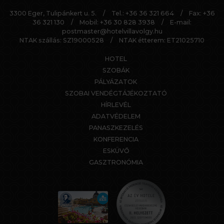
3300 Eger, Tulipánkert u. 5.
/
Tel.:
+36 36 321 664
/
Fax: +36
36 321 130
/
Mobil:
+36 30 828 3938
/
E-mail:
postmaster@hotelvillavolgy.hu
NTAK szállás: SZ19000528
/
NTAK étterem: ET21025710
HOTEL
SZOBÁK
PÁLYÁZATOK
SZOBAI VENDÉGTÁJÉKOZTATÓ
HÍRLEVÉL
ADATVÉDELEM
PANASZKEZELÉS
KONFERENCIA
ESKÜVŐ
GASZTRONÓMIA