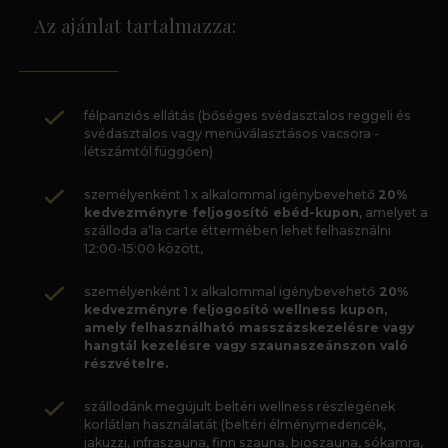
Az ajánlat tartalmazza:
félpanziós ellátás (bőséges svédasztalos reggeli és
svédasztalos vagy menüválasztásos vacsora -
létszámtól függően)
személyenként 1 x alkalommal igénybevehető
20%
kedvezményre feljogosító ebéd-kupon
, amelyet a
szálloda a’la carte éttermében lehet felhasználni
12:00-15:00 között,
személyenként 1 x alkalommal igénybevehető
20%
kedvezményre feljogosító wellness kupon,
amely felhasználható masszázskezelésre vagy
hangtál kezelésre vagy szaunaszeánszon való
részvételre.
szállodánk megújult beltéri wellness részlegének
korlátlan használatát (beltéri élménymedencék,
jakuzzi, infraszauna, finn szauna, bioszauna, sókamra,