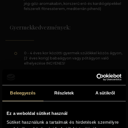
jég-gőz-aromakabin, korszerű erő-és kardiógépekkel
felszerelt fitnessterem, mediterrán pihenő)
Gyermekkedvezmények:
0 - 4 éves kor közötti gyermek szülőkkel közös ágyon,
(2 éves korig) babaágyon vagy pótágyon való
elhelyezése INGYENES!
Lemondási feltételek:
Beleegyezés
Részletek
A sütikről
Foglaló befizetése nem szükséges, a szállás
Ez a weboldal sütiket használ
költségét helyszínen lehetséges rendezni
Sütiket használunk a tartalmak és hirdetések személyre
készpénzzel, bankkártyával vagy SZÉP-kártyával.